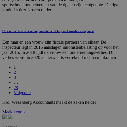
sportschoolabonnementen van de dga en zijn echtgenote. De dga
vindt dat deze kosten onder
Ook na verliesverrekening kan de verdeling niet worden aangepast
Een man en een vrouw zijn fiscale partners van elkaar. De
inspecteur legt in 2016 aanslagen inkomstenbelasting op voor het
jaar 2015. In 2018 lijdt de vrouw een ondernemingsverlies. Dit
verlies wordt in 2020 achterwaarts verrekend met haar inkomen
1
2
3
…
29
Volgende
Krol
Wezenberg
Accountants
maakt
de
zaken
helder
Maak kennis