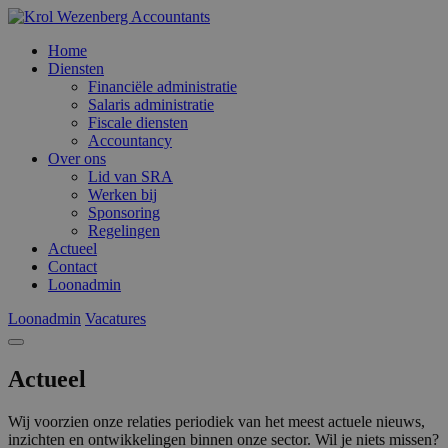
Home
Diensten
Financiële administratie
Salaris administratie
Fiscale diensten
Accountancy
Over ons
Lid van SRA
Werken bij
Sponsoring
Regelingen
Actueel
Contact
Loonadmin
Loonadmin
Vacatures
Actueel
Wij voorzien onze relaties periodiek van het meest actuele nieuws,
inzichten en ontwikkelingen binnen onze sector. Wil je niets missen?