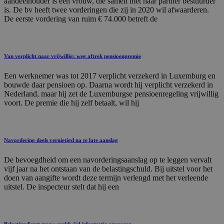
aandeelhouder is een vrouw, die samen met haar partner bestuurder
is. De bv heeft twee vorderingen die zij in 2020 wil afwaarderen.
De eerste vordering van ruim € 74.000 betreft de
Van verplicht naar vrijwillig: weg aftrek pensioenpremie
Een werknemer was tot 2017 verplicht verzekerd in Luxemburg en
bouwde daar pensioen op. Daarna wordt hij verplicht verzekerd in
Nederland, maar hij zet de Luxemburgse pensioenregeling vrijwillig
voort. De premie die hij zelf betaalt, wil hij
Navordering deels vernietigd na te late aanslag
De bevoegdheid om een navorderingsaanslag op te leggen vervalt
vijf jaar na het ontstaan van de belastingschuld. Bij uitstel voor het
doen van aangifte wordt deze termijn verlengd met het verleende
uitstel. De inspecteur stelt dat hij een