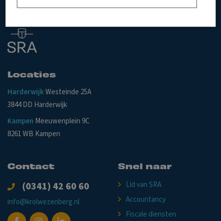
Locaties
Harderwijk
Westeinde 25A
3844 DD Harderwijk
Kampen
Meeuwenplein 9C
8261 WB Kampen
Contact
Snel naar
(0341) 42 60 60
Lid van SRA
Accountancy
info@krolwezenberg.nl
Fiscale diensten