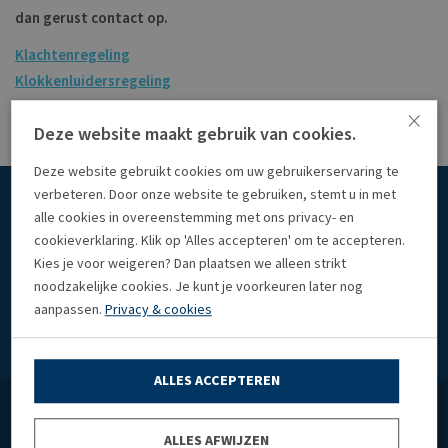
dan gerust contact op.
Klachtenregeling
Klokkenluidersregeling
Privacy statement
×
Deze website maakt gebruik van cookies.
Deze website gebruikt cookies om uw gebruikerservaring te
verbeteren. Door onze website te gebruiken, stemt u in met
alle cookies in overeenstemming met ons privacy- en
Krol
Wezenberg
Accountants
maakt
de
zaken
helder
cookieverklaring. Klik op 'Alles accepteren' om te accepteren.
Kies je voor weigeren? Dan plaatsen we alleen strikt
noodzakelijke cookies. Je kunt je voorkeuren later nog
Maak kennis
aanpassen.
Privacy & cookies
ALLES ACCEPTEREN
ALLES AFWIJZEN