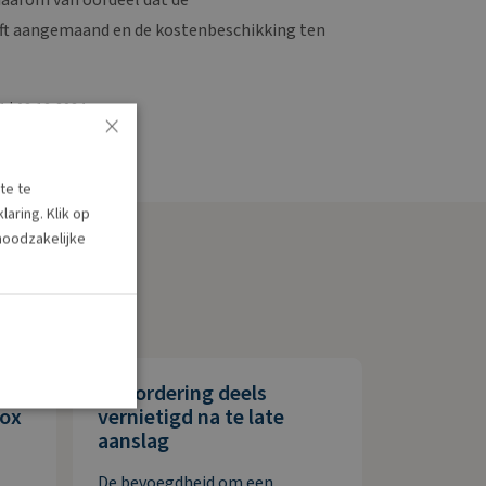
t aangemaand en de kostenbeschikking ten
1 | 02-12-2024
×
te te
aring. Klik op
 noodzakelijke
Navordering deels
box
vernietigd na te late
aanslag
De bevoegdheid om een