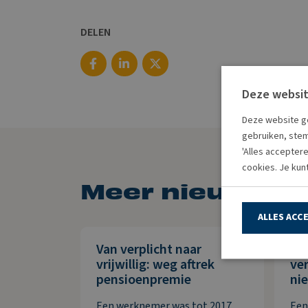
DELEN
Deze websit
Deze website ge
gebruiken, stem
'Alles accepter
cookies. Je kun
Meer nieuws
ALLES ACC
Van verplicht naar
Le
vrijwillig: weg aftrek
ver
pensioenpremie
nie
Een werknemer was tot 2017
Een