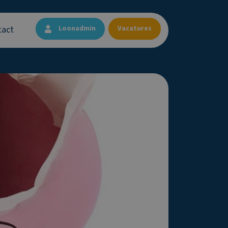
tact
Loonadmin
Vacatures