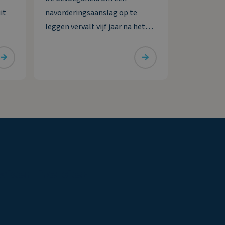
it
navorderingsaanslag op te
leggen vervalt vijf jaar na het
n
ontstaan van de
het
belastingschuld. Bij uitstel voor
d. De
het doen van aangifte wordt
deze termijn verlengd met het
ar de
verleende uitstel. De inspecteur
stelt dat hij een
aken
helder