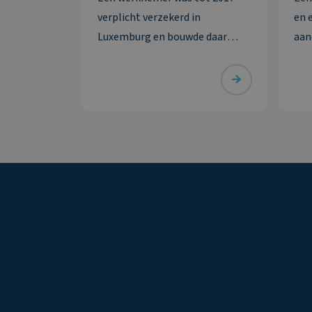
verplicht verzekerd in
en 
Luxemburg en bouwde daar
aan
pensioen op. Daarna wordt hij
sam
verplicht verzekerd in
bes
Nederland, maar hij zet de
vord
Luxemburgse pensioenregeling
afw
vrijwillig voort. De premie die hij
vor
zelf betaalt, wil hij
bet
Krol
Wezen