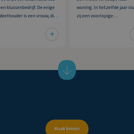
een klussenbedrijf. De enige
woning. In hetzelfde jaar slu
deelhouder is een vrouw, die
zij een voorlopige
en met haar partner
koopovereenkomst voor ee
tuurder is. De bv heeft twee
nieuwe woning. Deze wordt 
eringen die zij in 2020 wil
jaar erna, in januari, gelever
aarderen. De eerste
vrouw maakt de koopsom in
dering van ruim € 74.000
januari in drie delen over na
reft de
derdengeldrekening van
berg
Accountants
maakt
de
z
Maak kennis