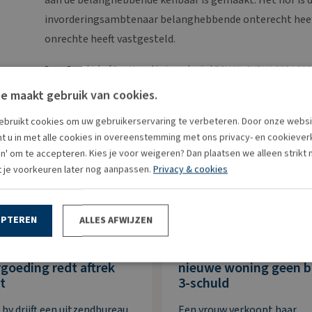
invorderingsambtenaar belanghebbende onterecht heef
onrechte heeft vastgesteld.
Bron:Gerechtshof Den Haag | jurisprudentie | ECLI:NL:GHDHA:2024:238
e maakt gebruik van cookies.
bruikt cookies om uw gebruikerservaring te verbeteren. Door onze websi
t u in met alle cookies in overeenstemming met ons privacy- en cookieverkl
en' om te accepteren. Kies je voor weigeren? Dan plaatsen we alleen strikt
t je voorkeuren later nog aanpassen.
Privacy & cookies
EPTEREN
ALLES AFWIJZEN
ning omkatten naar
Koopovereenkomst
goeding redt aftrek
nieuwe woning geen 
t
3-schuld
 bv drijft een uitzendbureau
Een vrouw verkoopt haar