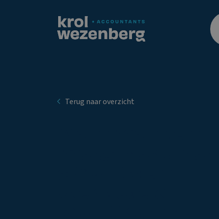
Terug naar overzicht
Aanmanen
mag pas na
afwijzen
verzoek
kwijtscheld