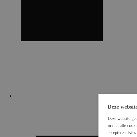
Deze websit
Deze website geb
in met alle cook
accepteren. Kies