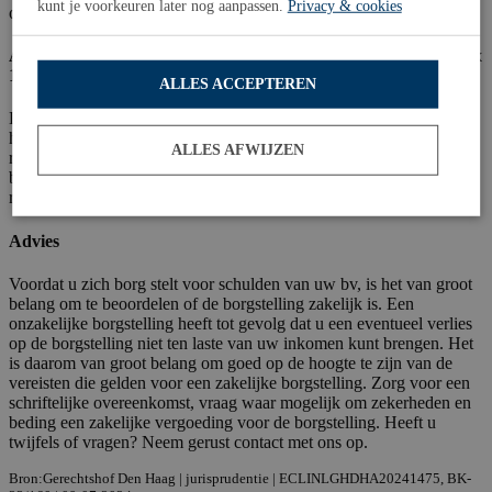
kunt je voorkeuren later nog aanpassen.
Privacy & cookies
onzakelijk gezien.
Afwaardering regresvordering ten laste van het inkomen in box
1 niet toegestaan
ALLES ACCEPTEREN
Doordat de borgstelling onzakelijk was, werd deze gezien als een
handeling uit aandeelhoudersmotieven. Dit betekende dat de
ALLES AFWIJZEN
regresvordering, die ontstond toen de bank de dga aansprak op zijn
borgstelling, niet kon worden afgewaardeerd ten laste van het
resultaat uit terbeschikkingstelling van vermogen.
Advies
Voordat u zich borg stelt voor schulden van uw bv, is het van groot
belang om te beoordelen of de borgstelling zakelijk is. Een
onzakelijke borgstelling heeft tot gevolg dat u een eventueel verlies
op de borgstelling niet ten laste van uw inkomen kunt brengen. Het
is daarom van groot belang om goed op de hoogte te zijn van de
vereisten die gelden voor een zakelijke borgstelling. Zorg voor een
schriftelijke overeenkomst, vraag waar mogelijk om zekerheden en
beding een zakelijke vergoeding voor de borgstelling. Heeft u
twijfels of vragen? Neem gerust contact met ons op.
Bron:Gerechtshof Den Haag | jurisprudentie | ECLINLGHDHA20241475, BK-