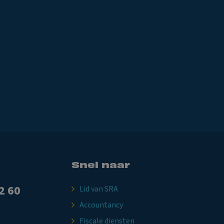
aken
helder
Snel naar
2 60
Lid van SRA
Accountancy
Fiscale diensten