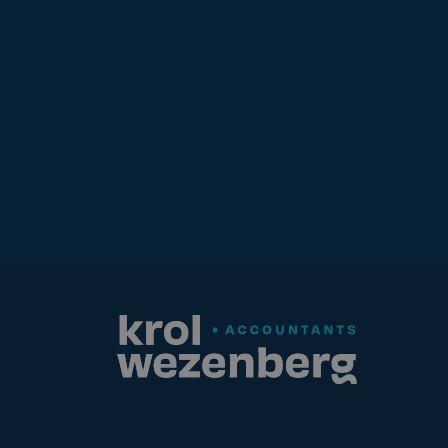
Krol
Wezen