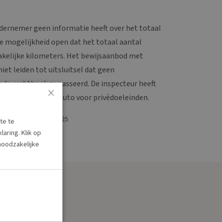
ndernemer geen informatie heeft over het totaal
e mogelijkheid open dat het totaal aantal
akelijke kilometers. Het bewijsaanbod met
iet leiden tot uitsluitsel dat geen
r de rechtbank gepasseerd. De inspecteur heeft
×
t gebruik van de auto voor privédoeleinden.
WB:2025:691 | 09-02-2025
te te
aring. Klik op
 noodzakelijke