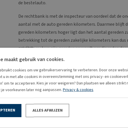
de bestelauto.
De rechtbank is met de inspecteur van oordeel dat de o
aantal met de auto gereden kilometers. Daarmee blijft d
gereden kilometers hoger ligt dan het aantal gereden z
betrekking tot de gereden zakelijke kilometers kan dus n
privékilometers zijn gereden en wordt om die reden doo
terecht een onttrekking in aanmerking genomen voor he
e maakt gebruik van cookies.
Bron:Rechtbank Zeeland-West-Brabant | jurisprudentie | ECLI:NL:RBZ
bruikt cookies om uw gebruikerservaring te verbeteren. Door onze websi
t u in met alle cookies in overeenstemming met ons privacy- en cookieverkl
en' om te accepteren. Kies je voor weigeren? Dan plaatsen we alleen strikt
t je voorkeuren later nog aanpassen.
Privacy & cookies
EPTEREN
ALLES AFWIJZEN