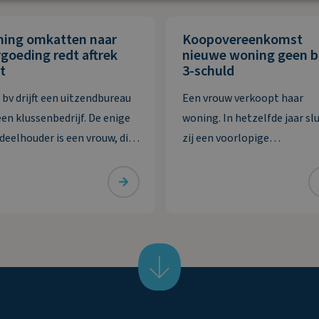
ning omkatten naar
Koopovereenkomst
goeding redt aftrek
nieuwe woning geen 
t
3-schuld
 bv drijft een uitzendbureau
Een vrouw verkoopt haar
een klussenbedrijf. De enige
woning. In hetzelfde jaar slu
deelhouder is een vrouw, die
zij een voorlopige
en met haar partner
koopovereenkomst voor ee
tuurder is. De bv heeft twee
nieuwe woning. Deze wordt 
eringen die zij in 2020 wil
jaar erna, in januari, gelever
aarderen. De eerste
vrouw maakt de koopsom in
dering van ruim € 74.000
januari in drie delen over na
reft de
derdengeldrekening van