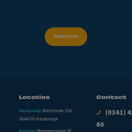
berg
Accountants
maakt
de
z
Maak kennis
Locaties
Contact
Harderwijk
Westeinde 25A
(0341) 4
3844 DD Harderwijk
60
Kampen
Meeuwenplein 9C