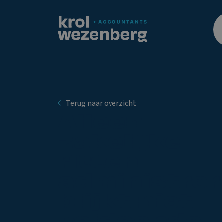
Terug naar overzicht
Alleen
zakelijke
ritten
administre
blijkt niet
voldoende