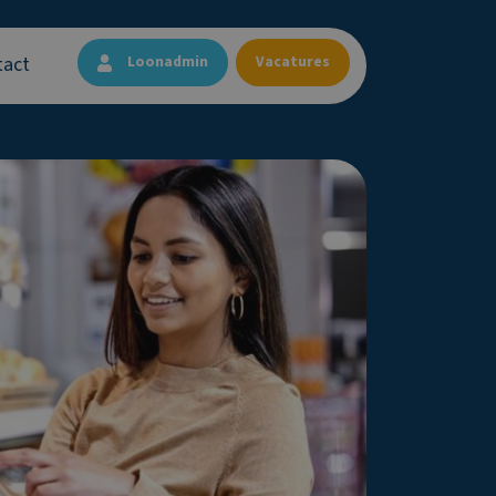
tact
Loonadmin
Vacatures