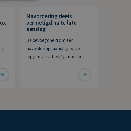
Navordering deels
box
vernietigd na te late
aanslag
De bevoegdheid om een
it
navorderingsaanslag op te
leggen vervalt vijf jaar na het
n
ontstaan van de
het
belastingschuld. Bij uitstel voor
d. De
het doen van aangifte wordt
deze termijn verlengd met het
ar de
verleende uitstel. De inspecteur
stelt dat hij een