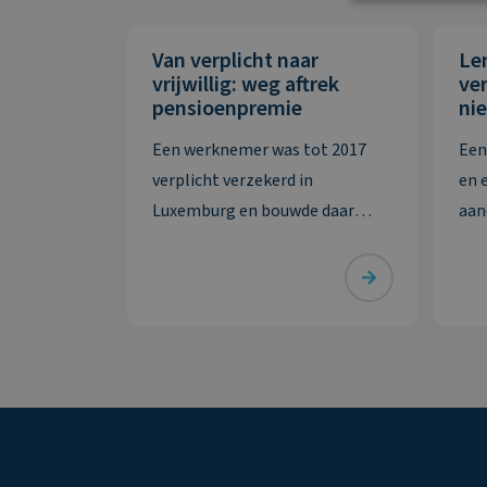
Van verplicht naar
Le
vrijwillig: weg aftrek
ver
pensioenpremie
nie
Een werknemer was tot 2017
Een
verplicht verzekerd in
en 
Luxemburg en bouwde daar
aan
pensioen op. Daarna wordt hij
sam
verplicht verzekerd in
bes
Nederland, maar hij zet de
vord
Luxemburgse pensioenregeling
afw
vrijwillig voort. De premie die hij
vor
zelf betaalt, wil hij
bet