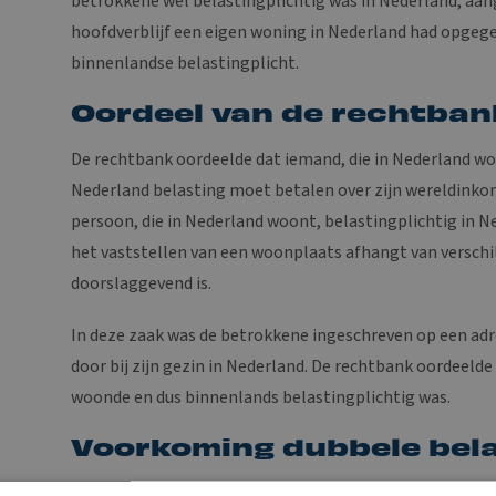
betrokkene wél belastingplichtig was in Nederland, aangez
hoofdverblijf een eigen woning in Nederland had opgege
binnenlandse belastingplicht.
Oordeel van de rechtban
De rechtbank oordeelde dat iemand, die in Nederland wo
Nederland belasting moet betalen over zijn wereldinkom
persoon, die in Nederland woont, belastingplichtig in N
het vaststellen van een woonplaats afhangt van verschil
doorslaggevend is.
In deze zaak was de betrokkene ingeschreven op een adres
door bij zijn gezin in Nederland. De rechtbank oordeeld
woonde en dus binnenlands belastingplichtig was.
Voorkoming dubbele bel
Aangezien de rechtbank heeft vastgesteld dat de betrok