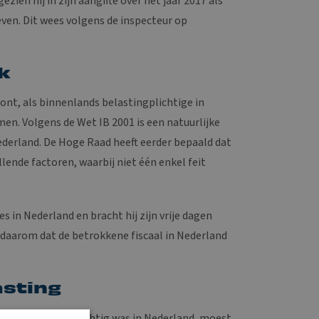
ien hij in zijn aangifte over het jaar 2017 als
ven. Dit wees volgens de inspecteur op
k
ont, als binnenlands belastingplichtige in
en. Volgens de Wet IB 2001 is een natuurlijke
ederland. De Hoge Raad heeft eerder bepaald dat
lende factoren, waarbij niet één enkel feit
 in Nederland en bracht hij zijn vrije dagen
e daarom dat de betrokkene fiscaal in Nederland
asting
kene belastingplichtig was in Nederland, moest