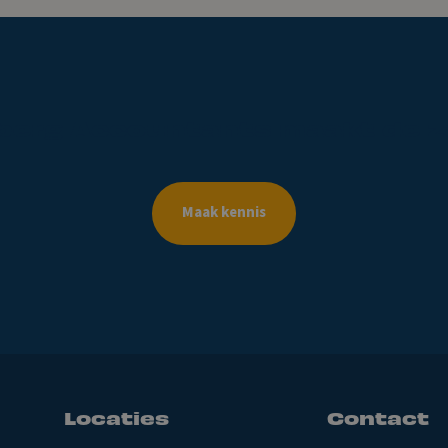
reft de
derdengeldrekening van
berg
Accountants
maakt
de
z
Maak kennis
Locaties
Contact