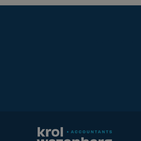
zelf betaalt, wil hij
bet
Krol
Wezen