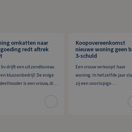
ning omkatten naar
Koopovereenkomst
goeding redt aftrek
nieuwe woning geen 
t
3-schuld
 bv drijft een uitzendbureau
Een vrouw verkoopt haar
een klussenbedrijf. De enige
woning. In hetzelfde jaar slu
deelhouder is een vrouw, die
zij een voorlopige
en met haar partner
koopovereenkomst voor ee
tuurder is. De bv heeft twee
nieuwe woning. Deze wordt 
eringen die zij in 2020 wil
jaar erna, in januari, gelever
aarderen. De eerste
vrouw maakt de koopsom in
dering van ruim € 74.000
januari in drie delen over na