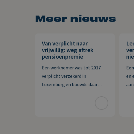
Meer nieuws
Van verplicht naar
Le
vrijwillig: weg aftrek
ver
pensioenpremie
nie
Een werknemer was tot 2017
Een
verplicht verzekerd in
en 
Luxemburg en bouwde daar
aan
pensioen op. Daarna wordt hij
sam
verplicht verzekerd in
bes
Nederland, maar hij zet de
vord
Luxemburgse pensioenregeling
afw
vrijwillig voort. De premie die hij
vor