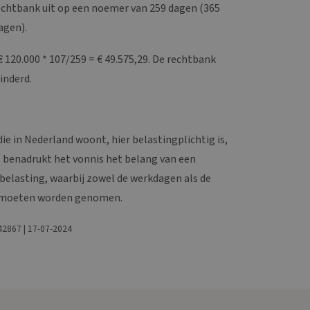
echtbank uit op een noemer van 259 dagen (365
agen).
 120.000 * 107/259 = € 49.575,29. De rechtbank
inderd.
e in Nederland woont, hier belastingplichtig is,
t benadrukt het vonnis het belang van een
elasting, waarbij zowel de werkdagen als de
g moeten worden genomen.
42867 | 17-07-2024