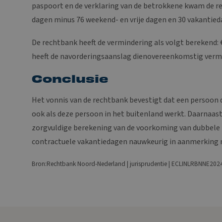
paspoort en de verklaring van de betrokkene kwam de r
dagen minus 76 weekend- en vrije dagen en 30 vakantied
De rechtbank heeft de vermindering als volgt berekend: €
heeft de navorderingsaanslag dienovereenkomstig verm
Conclusie
Het vonnis van de rechtbank bevestigt dat een persoon di
ook als deze persoon in het buitenland werkt. Daarnaas
zorgvuldige berekening van de voorkoming van dubbele b
contractuele vakantiedagen nauwkeurig in aanmerkin
Bron:Rechtbank Noord-Nederland | jurisprudentie | ECLINLRBNNE202