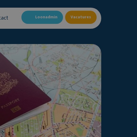
tact
Loonadmin
Vacatures