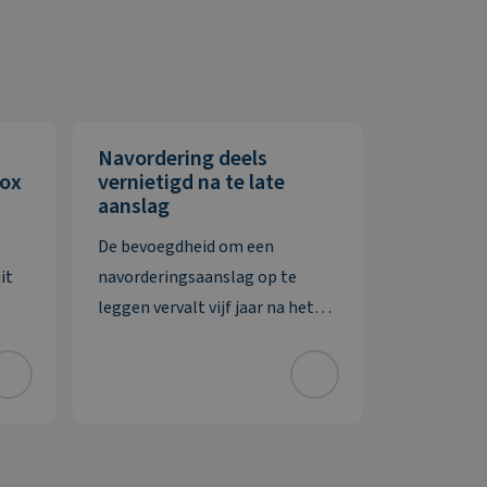
Navordering deels
box
vernietigd na te late
aanslag
De bevoegdheid om een
it
navorderingsaanslag op te
leggen vervalt vijf jaar na het
n
ontstaan van de
het
belastingschuld. Bij uitstel voor
d. De
het doen van aangifte wordt
deze termijn verlengd met het
ar de
verleende uitstel. De inspecteur