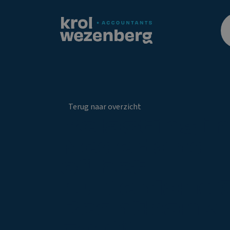
Terug naar overzicht
Belasting in
Nederland
of het
buitenland
Rechtbank
geeft