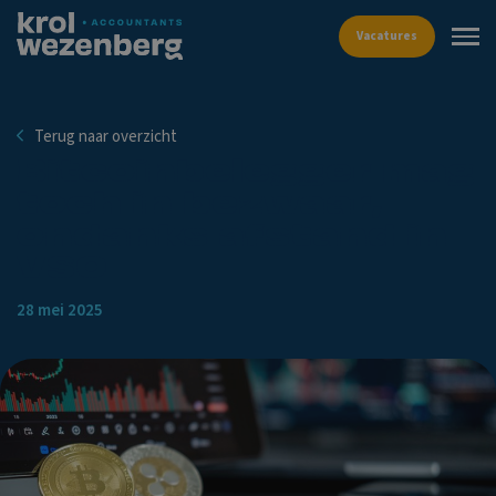
Vacat
Terug naar overzicht
Bitcoinbelegger mag
toch in bezwaar,
ondanks afstand in
VSO
28 mei 2025