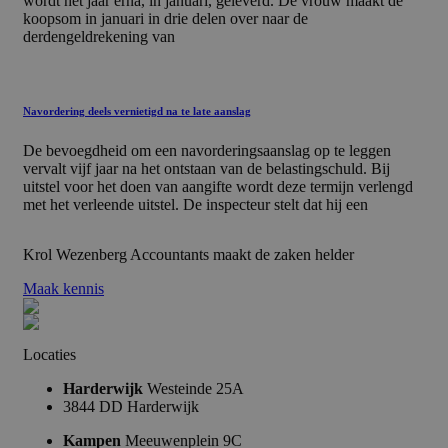
wordt het jaar erna, in januari, geleverd. De vrouw maakt de
koopsom in januari in drie delen over naar de
derdengeldrekening van
Navordering deels vernietigd na te late aanslag
De bevoegdheid om een navorderingsaanslag op te leggen
vervalt vijf jaar na het ontstaan van de belastingschuld. Bij
uitstel voor het doen van aangifte wordt deze termijn verlengd
met het verleende uitstel. De inspecteur stelt dat hij een
Krol
Wezenberg
Accountants
maakt
de
zaken
helder
Maak kennis
Locaties
Harderwijk
Westeinde 25A
3844 DD Harderwijk
Kampen
Meeuwenplein 9C