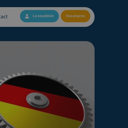
tact
Loonadmin
Vacatures