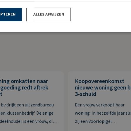
Bron:Hoge Raad | jurisprudentie | ECLI:NL:HR:2026:136 | 29-01-2026
EPTEREN
ALLES AFWIJZEN
ning omkatten naar
Koopovereenkomst
goeding redt aftrek
nieuwe woning geen 
t
3-schuld
 bv drijft een uitzendbureau
Een vrouw verkoopt haar
een klussenbedrijf. De enige
woning. In hetzelfde jaar slu
deelhouder is een vrouw, die
zij een voorlopige
en met haar partner
koopovereenkomst voor ee