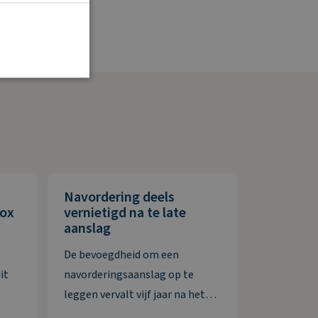
Navordering deels
box
vernietigd na te late
aanslag
De bevoegdheid om een
it
navorderingsaanslag op te
leggen vervalt vijf jaar na het
n
ontstaan van de