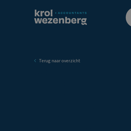
Terug naar overzicht
Geen
giftenaftre
zonder
Nederlands
anbi-
registratie