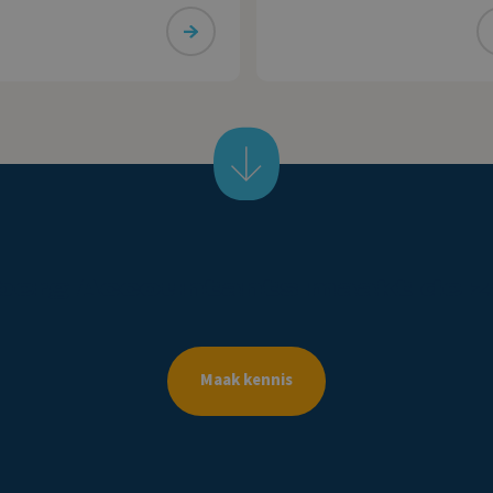
tuurder is. De bv heeft twee
nieuwe woning. Deze wordt 
eringen die zij in 2020 wil
jaar erna, in januari, gelever
aarderen. De eerste
vrouw maakt de koopsom in
dering van ruim € 74.000
januari in drie delen over na
reft de
derdengeldrekening van
berg
Accountants
maakt
de
z
Maak kennis