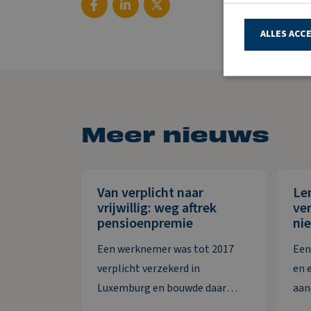
ALLES ACC
Meer nieuws
Van verplicht naar
Le
vrijwillig: weg aftrek
ver
pensioenpremie
nie
Een werknemer was tot 2017
Een
verplicht verzekerd in
en 
Luxemburg en bouwde daar
aan
pensioen op. Daarna wordt hij
sam