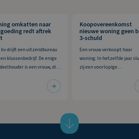
ning omkatten naar
Koopovereenkomst
goeding redt aftrek
nieuwe woning geen 
t
3-schuld
 bv drijft een uitzendbureau
Een vrouw verkoopt haar
een klussenbedrijf. De enige
woning. In hetzelfde jaar slu
deelhouder is een vrouw, die
zij een voorlopige
en met haar partner
koopovereenkomst voor ee
tuurder is. De bv heeft twee
nieuwe woning. Deze wordt 
eringen die zij in 2020 wil
jaar erna, in januari, gelever
aarderen. De eerste
vrouw maakt de koopsom in
dering van ruim € 74.000
januari in drie delen over na
reft de
derdengeldrekening van