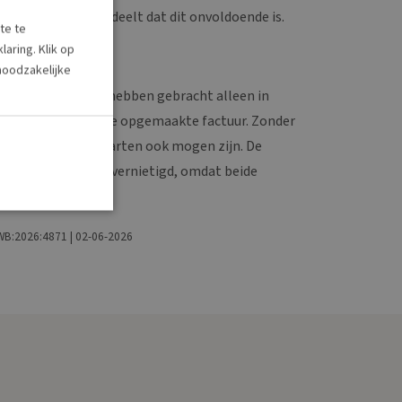
e rechtbank oordeelt dat dit onvoldoende is.
te te
aring. Klik op
aftrek
 noodzakelijke
 hem in rekening hebben gebracht alleen in
voorgeschreven wijze opgemaakte factuur. Zonder
end de grootboekkaarten ook mogen zijn. De
boeten worden wel vernietigd, omdat beide
ZWB:2026:4871 | 02-06-2026