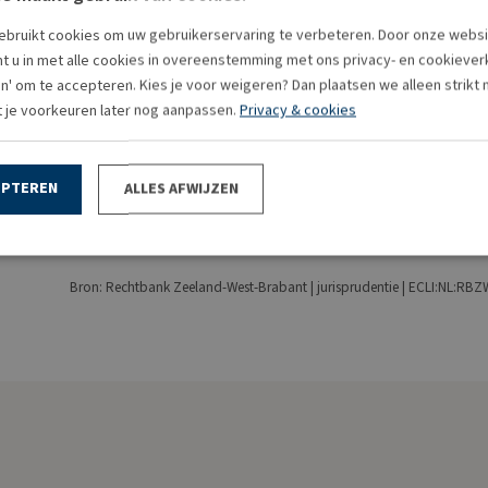
posten alleen kan onderbouwen met grootboekkaarten. D
bruikt cookies om uw gebruikerservaring te verbeteren. Door onze websi
t u in met alle cookies in overeenstemming met ons privacy- en cookieverkl
Factuur is vereiste voor 
en' om te accepteren. Kies je voor weigeren? Dan plaatsen we alleen strikt
t je voorkeuren later nog aanpassen.
Privacy & cookies
Een ondernemer kan de btw die andere ondernemers aan
aftrek brengen als die btw vermeld staat op een op de 
factuur bestaat dus geen recht op aftrek, hoe overtuig
EPTEREN
ALLES AFWIJZEN
naheffingsaanslagen zijn terecht opgelegd. De vergrijp
partijen het daarover eens zijn.
Bron: Rechtbank Zeeland-West-Brabant | jurisprudentie | ECLI:NL:RB