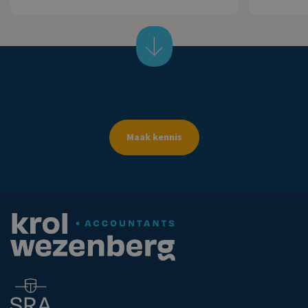
Krol
Wezenberg
Accountants
maakt
de
zaken
helder
Maak kennis