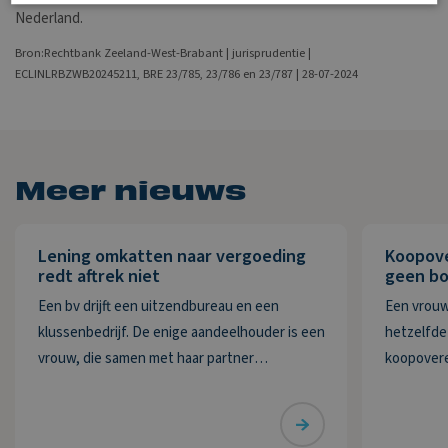
Nederland.
Bron:Rechtbank Zeeland-West-Brabant | jurisprudentie |
ECLINLRBZWB20245211, BRE 23/785, 23/786 en 23/787 | 28-07-2024
Meer nieuws
Lening omkatten naar vergoeding
Koopov
redt aftrek niet
geen bo
Een bv drijft een uitzendbureau en een
Een vrouw
klussenbedrijf. De enige aandeelhouder is een
hetzelfde 
vrouw, die samen met haar partner
koopovere
bestuurder is. De bv heeft twee vorderingen
Deze wordt
die zij in 2020 wil afwaarderen. De eerste
De vrouw m
vordering van ruim € 74.000 betreft de
delen ove