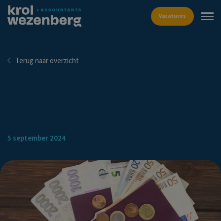
Vacat
Terug naar overzicht
Heffingsbevoegdhei
over lijfrente-
uitkeringen uit
Nederland
5 september 2024