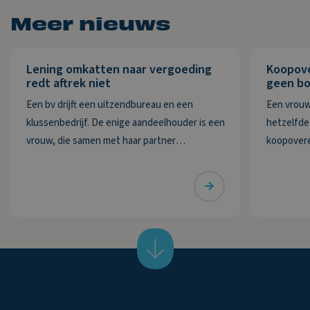
Meer nieuws
Lening omkatten naar vergoeding
Koopov
redt aftrek niet
geen bo
Een bv drijft een uitzendbureau en een
Een vrouw
klussenbedrijf. De enige aandeelhouder is een
hetzelfde 
vrouw, die samen met haar partner
koopovere
bestuurder is. De bv heeft twee vorderingen
Deze wordt
die zij in 2020 wil afwaarderen. De eerste
De vrouw m
vordering van ruim € 74.000 betreft de
delen ove
Krol
Wezenberg
Accountants
maakt
de
zaken
helder