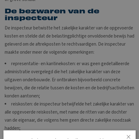
De bezwaren van de
inspecteur
De inspecteur betwistte het zakelijke karakter van de opgevoerde
kosten en stelde dat de belastingplichtige onvoldoende bewijs had
geleverd om de aftrekposten te rechtvaardigen. De inspecteur
maakte onder meer de volgende opmerkingen:
representatie- en kantinekosten: er was geen gedetailleerde
administratie overgelegd die het zakelijke karakter van deze
uitgaven onderbouwde. Er ontbraken bijvoorbeeld concrete
bewijzen, die de relatie tussen de kosten en de bedrijfsactiviteiten
konden aantonen;
reiskosten: de inspecteur betwijfelde het zakelijke karakter van
alle opgevoerde reiskosten, met name de ritten van de dochter
van de eigenaar, die volgens hem geen directe zakelijke noodzaak
hadden;
×
administratie- en advieskosten: er waren geen facturen of