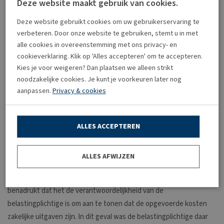
Deze website maakt gebruik van cookies.
andere documenten overgelegd om aan te tonen dat deze kosten
daadwerkelijk voor zakelijke doeleinden waren gemaakt;
Deze website gebruikt cookies om uw gebruikerservaring te
verbeteren. Door onze website te gebruiken, stemt u in met
diefstal van contant geld: de inspecteur vond het niet
alle cookies in overeenstemming met ons privacy- en
aannemelijk dat het gestolen geld verband hield met de zakelijke
cookieverklaring. Klik op 'Alles accepteren' om te accepteren.
activiteiten en beschouwde dit verlies daarom niet als een
Kies je voor weigeren? Dan plaatsen we alleen strikt
aftrekbare kostenpost.
noodzakelijke cookies. Je kunt je voorkeuren later nog
Daarnaast stelde de inspecteur dat de belastingplichtige
aanpassen.
Privacy & cookies
opzettelijk of met grove schuld onjuiste aangiften had ingediend,
hetgeen de opgelegde vergrijpboetes volgens hem
ALLES ACCEPTEREN
rechtvaardigde.
Oordeel van het hof
ALLES AFWIJZEN
Het hof stelt de inspecteur in het gelijk en oordeelt dat de
correcties en opgelegde boetes terecht zijn. Het hof
benadrukt dat het de verantwoordelijkheid van de
belastingplichtige is om aan te tonen dat de opgevoerde kosten
zakelijke uitgaven zijn. In dit geval was de belastingplichtige daar