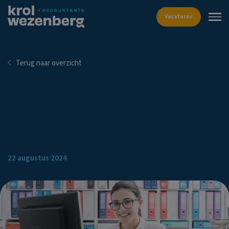
Vacat
Terug naar overzicht
Hof bevestigt
correcties
inspecteur:
aftrekposten niet
onderbouwd
22 augustus 2024