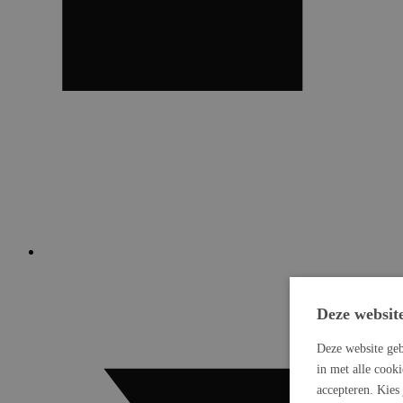
Deze websit
Deze website geb
in met alle cook
accepteren. Kies