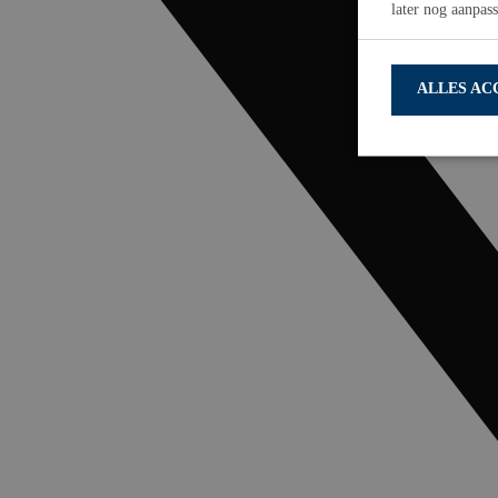
later nog aanpas
ALLES AC