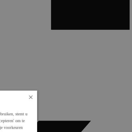
×
bruiken, stemt u
cepteren' om te
 je voorkeuren