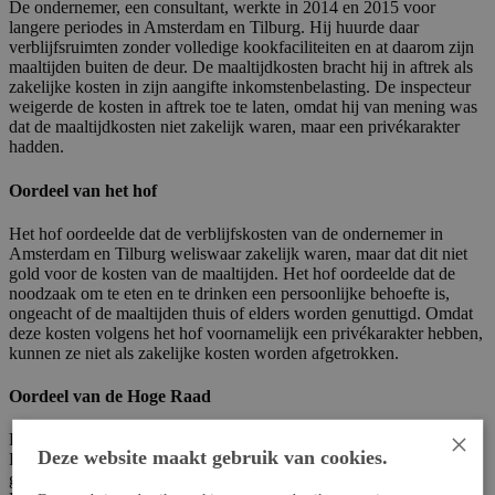
De ondernemer, een consultant, werkte in 2014 en 2015 voor
langere periodes in Amsterdam en Tilburg. Hij huurde daar
verblijfsruimten zonder volledige kookfaciliteiten en at daarom zijn
maaltijden buiten de deur. De maaltijdkosten bracht hij in aftrek als
zakelijke kosten in zijn aangifte inkomstenbelasting. De inspecteur
weigerde de kosten in aftrek toe te laten, omdat hij van mening was
dat de maaltijdkosten niet zakelijk waren, maar een privékarakter
hadden.
Oordeel van het hof
Het hof oordeelde dat de verblijfskosten van de ondernemer in
Amsterdam en Tilburg weliswaar zakelijk waren, maar dat dit niet
gold voor de kosten van de maaltijden. Het hof oordeelde dat de
noodzaak om te eten en te drinken een persoonlijke behoefte is,
ongeacht of de maaltijden thuis of elders worden genuttigd. Omdat
deze kosten volgens het hof voornamelijk een privékarakter hebben,
kunnen ze niet als zakelijke kosten worden afgetrokken.
Oordeel van de Hoge Raad
×
De Hoge Raad heeft dit oordeel van het hof verworpen. De Hoge
Deze website maakt gebruik van cookies.
Raad oordeelt dat maaltijdkosten kunnen worden aangemerkt als
gemengde kosten, die zowel zakelijke als privé-elementen bevatten.