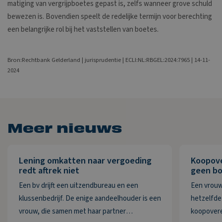
matiging van vergrijpboetes gepast is, zelfs wanneer grove schuld
bewezen is. Bovendien speelt de redelijke termijn voor berechting
een belangrijke rol bij het vaststellen van boetes.
Bron:Rechtbank Gelderland | jurisprudentie | ECLI:NL:RBGEL:2024:7965 | 14-11-
2024
Meer nieuws
Lening omkatten naar vergoeding
Koopov
redt aftrek niet
geen bo
Een bv drijft een uitzendbureau en een
Een vrouw
klussenbedrijf. De enige aandeelhouder is een
hetzelfde 
vrouw, die samen met haar partner
koopovere