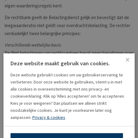
eigen waarderingsregels kent.
De rechtbank geeft de Belastingdienst gelijk en bevestigt dat de
leegwaarderatio niet geldt voor overdrachtsbelasting. De rechter
verduidelijkt twee belangrijke principes:
Verschillende wettelijke basis
De Wet belastingen van rechtsverkeer bevat geen bepalingen over
×
een leegwaarderatio. Elke belasting heeft eigen waarderingsregels.
Deze website maakt gebruik van cookies.
Wat geldt voor de inkomstenbelasting, geldt niet automatisch voor
Deze website gebruikt cookies om uw gebruikerservaring te
de overdrachtsbelasting.
verbeteren. Door onze website te gebruiken, stemt u in met
Ander type recht
alle cookies in overeenstemming met ons privacy- en
Gebruik en bewoning verschilt van verhuur. De leegwaarderatio is
cookieverklaring. Klik op 'Alles accepteren' om te accepteren.
specifiek ontwikkeld voor huurwoningen, niet voor voorbehouden
Kies je voor weigeren? Dan plaatsen we alleen strikt
gebruiksrechten.
noodzakelijke cookies. Je kunt je voorkeuren later nog
aanpassen.
Privacy & cookies
De rechtbank acht de berekening van de Belastingdienst
aannemelijk. De huurwaardeberekening is gebaseerd op
markthuurgegevens van vergelijkbare woningen in de regio. Voor