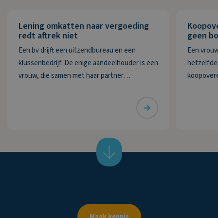
Lening omkatten naar vergoeding
Koopov
redt aftrek niet
geen bo
Een bv drijft een uitzendbureau en een
Een vrouw
klussenbedrijf. De enige aandeelhouder is een
hetzelfde 
vrouw, die samen met haar partner
koopovere
bestuurder is. De bv heeft twee vorderingen
Deze wordt
die zij in 2020 wil afwaarderen. De eerste
De vrouw m
vordering van ruim € 74.000 betreft de
delen ove
Krol
Wezenberg
Accountants
maakt
de
zaken
helder
Maak kennis