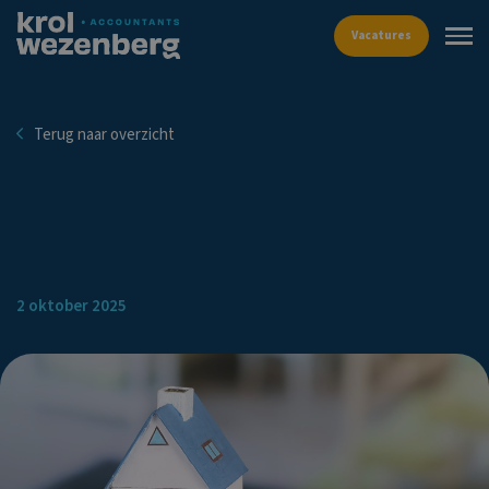
Vacat
Terug naar overzicht
Leegwaarderatio
geldt niet bij bloot
eigendom
overdrachtsbelastin
2 oktober 2025