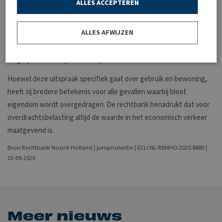
ALLES ACCEPTEREN
de inschatting van de duur gebruikt de Belastingdienst
gepubliceerde statistieken over levensverwachting en de kans op
ALLES AFWIJZEN
verpleeghuisopname. De uitspraak bevestigt dat
overdrachtsbelasting een transactiebelasting is die zo dicht
mogelijk aansluit bij de werkelijke marktwaarde.
Hoewel deze uitspraak specifiek gaat over gebruik en bewoning,
heeft zij bredere betekenis voor alle gevallen waarbij bloot
eigendom wordt overgedragen. De rechtbank benadrukt dat voor
overdrachtsbelasting altijd de waarde in het economisch verkeer
maatgevend is.
Bron:Rechtbank Noord-Holland | jurisprudentie | ECLI:NL:RBNHO:2025:8880 |
23-09-2025
Meer nieuws