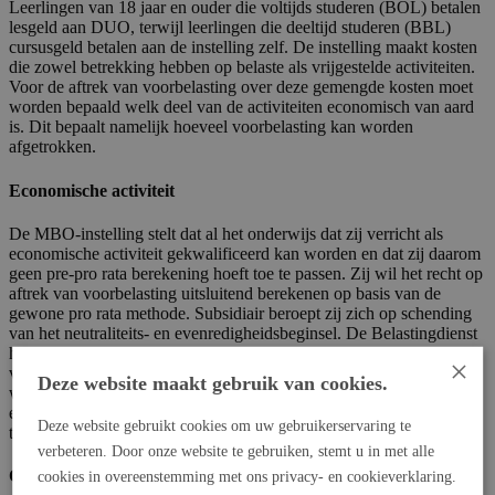
Leerlingen van 18 jaar en ouder die voltijds studeren (BOL) betalen
lesgeld aan DUO, terwijl leerlingen die deeltijd studeren (BBL)
cursusgeld betalen aan de instelling zelf. De instelling maakt kosten
die zowel betrekking hebben op belaste als vrijgestelde activiteiten.
Voor de aftrek van voorbelasting over deze gemengde kosten moet
worden bepaald welk deel van de activiteiten economisch van aard
is. Dit bepaalt namelijk hoeveel voorbelasting kan worden
afgetrokken.
Economische activiteit
De MBO-instelling stelt dat al het onderwijs dat zij verricht als
economische activiteit gekwalificeerd kan worden en dat zij daarom
geen pre-pro rata berekening hoeft toe te passen. Zij wil het recht op
aftrek van voorbelasting uitsluitend berekenen op basis van de
gewone pro rata methode. Subsidiair beroept zij zich op schending
van het neutraliteits- en evenredigheidsbeginsel. De Belastingdienst
houdt vol dat een deel van de onderwijsactiviteiten niet-economisch
×
van aard is, waardoor eerst een pre-pro rata berekening moet
Deze website maakt gebruik van cookies.
worden gemaakt om het economische deel te scheiden van het niet-
economische deel, waarna pas de pro rata berekening kan worden
Deze website gebruikt cookies om uw gebruikerservaring te
toegepast.
verbeteren. Door onze website te gebruiken, stemt u in met alle
Onderscheid
cookies in overeenstemming met ons privacy- en cookieverklaring.