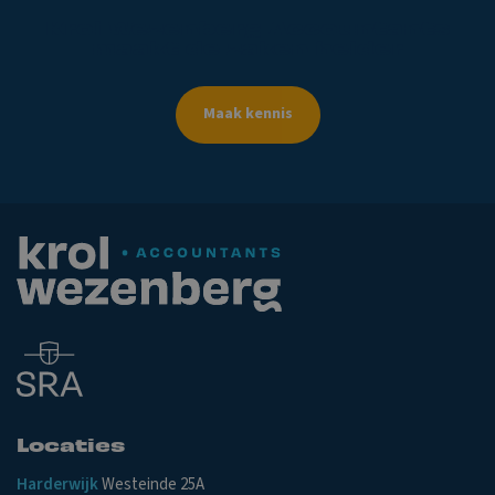
Krol
Wezenberg
Accountants
maakt
de
zaken
helder
Maak kennis
Locaties
Harderwijk
Westeinde 25A