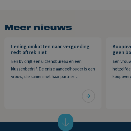
Meer nieuws
Lening omkatten naar vergoeding
Koopov
redt aftrek niet
geen bo
Een bv drijft een uitzendbureau en een
Een vrouw
klussenbedrijf. De enige aandeelhouder is een
hetzelfde 
vrouw, die samen met haar partner
koopovere
bestuurder is. De bv heeft twee vorderingen
Deze wordt
die zij in 2020 wil afwaarderen. De eerste
De vrouw m
vordering van ruim € 74.000 betreft de
delen ove