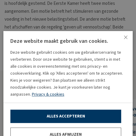
is hoofdelijk gestemd. De Eerste Kamer heeft twee moties
aangenomen. Een motie betreft het stimuleren van gezonde
voeding in het nieuwe belastingstelsel. De andere motie betreft
het afschaffen van de regeling 'geven uit vennootschap'. Beide
×
moties hadden van de staatssecretaris het advies 'Oordeel Kamer'
Deze website maakt gebruik van cookies.
gekregen.
Deze website gebruikt cookies om uw gebruikerservaring te
Bron:Ministerie van Financiën | wetsvoorstel | 16-12-2024
verbeteren. Door onze website te gebruiken, stemt u in met
alle cookies in overeenstemming met ons privacy- en
cookieverklaring. Klik op 'Alles accepteren' om te accepteren.
Kies je voor weigeren? Dan plaatsen we alleen strikt
Meer nieuws
noodzakelijke cookies. Je kunt je voorkeuren later nog
aanpassen.
Privacy & cookies
Lening omkatten naar vergoeding
Koopov
redt aftrek niet
geen bo
ALLES ACCEPTEREN
Een bv drijft een uitzendbureau en een
Een vrouw
klussenbedrijf. De enige aandeelhouder is een
hetzelfde 
ALLES AFWIJZEN