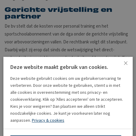
Gerichte vrijstelling en
partner
De bv stelt dat de kosten voor personal training en het
sportschoolabonnement van de dga onder de gerichte vrijstelling
voor arbovoorzieningen vallen. De rechtbank volgt dit standpunt.
Daarbij wijst zij erop dat sinds de wetswijziging het direct-
verbandcriterium niet langer onderdeel uitmaakt van de vrijstelling
×
voor arbovoorzieningen. Onder de omstandigheden van deze zaak
Deze website maakt gebruik van cookies.
kunnen de kosten van de dga daarom onder de gerichte vrijstelling
Deze website gebruikt cookies om uw gebruikerservaring te
vallen. De kosten voor de partner van de dga vallen hier echter niet
verbeteren. Door onze website te gebruiken, stemt u in met
onder, omdat zij geen werknemer van de bv is.
alle cookies in overeenstemming met ons privacy- en
Werkplek
cookieverklaring. Klik op 'Alles accepteren' om te accepteren.
Kies je voor weigeren? Dan plaatsen we alleen strikt
De inspecteur betwist ook dat de voorzieningen op de werkplek
noodzakelijke cookies. Je kunt je voorkeuren later nog
zijn verbruikt. De rechtbank stelt vast dat arbovoorzieningen ook
aanpassen.
Privacy & cookies
buiten de werkplek onder de gerichte vrijstelling kunnen vallen.
Verder slaagt het standpunt van de inspecteur over de