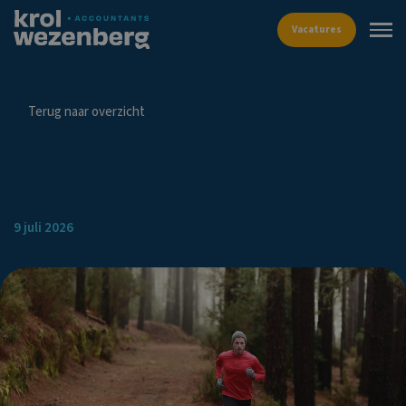
Vacat
Terug naar overzicht
Personal training
dga en de
arbovrijstelling
9 juli 2026