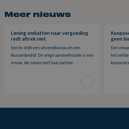
Meer nieuws
Lening omkatten naar vergoeding
Koopov
redt aftrek niet
geen bo
Een bv drijft een uitzendbureau en een
Een vrouw
klussenbedrijf. De enige aandeelhouder is een
hetzelfde 
vrouw, die samen met haar partner
koopovere
bestuurder is. De bv heeft twee vorderingen
Deze wordt
die zij in 2020 wil afwaarderen. De eerste
De vrouw m
vordering van ruim € 74.000 betreft de
delen ove
Krol
Wezenberg
Accountants
maakt
de
zaken
helder