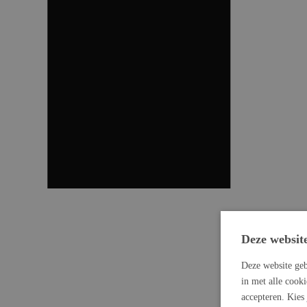
Deze websit
Deze website geb
in met alle cook
accepteren. Kies