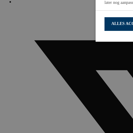
later nog aanpas
ALLES AC