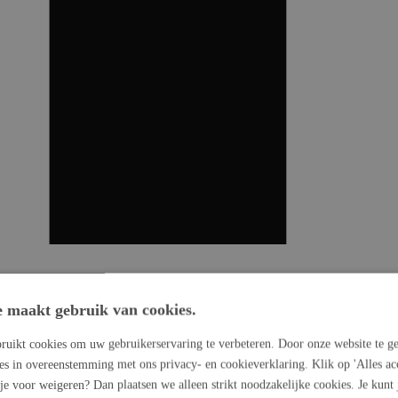
e maakt gebruik van cookies.
ruikt cookies om uw gebruikerservaring te verbeteren. Door onze website te ge
ies in overeenstemming met ons privacy- en cookieverklaring. Klik op 'Alles ac
 je voor weigeren? Dan plaatsen we alleen strikt noodzakelijke cookies. Je kunt