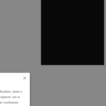
×
bruiken, stemt u
cepteren' om te
 je voorkeuren