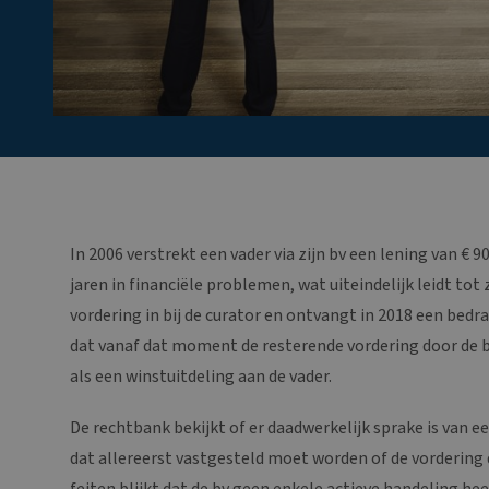
In 2006 verstrekt een vader via zijn bv een lening van € 9
jaren in financiële problemen, wat uiteindelijk leidt tot 
vordering in bij de curator en ontvangt in 2018 een bedra
dat vanaf dat moment de resterende vordering door de b
als een winstuitdeling aan de vader.
De rechtbank bekijkt of er daadwerkelijk sprake is van e
dat allereerst vastgesteld moet worden of de vordering do
feiten blijkt dat de bv geen enkele actieve handeling hee