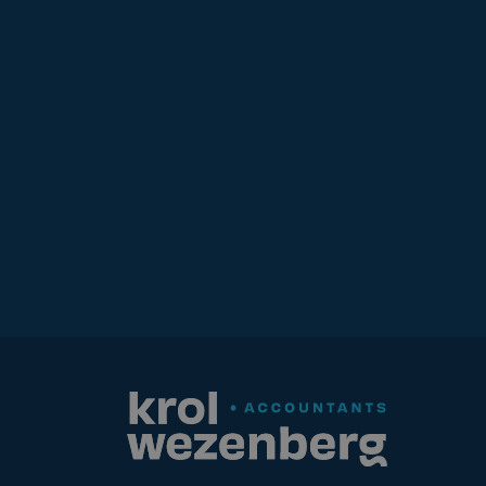
Krol
Wezen