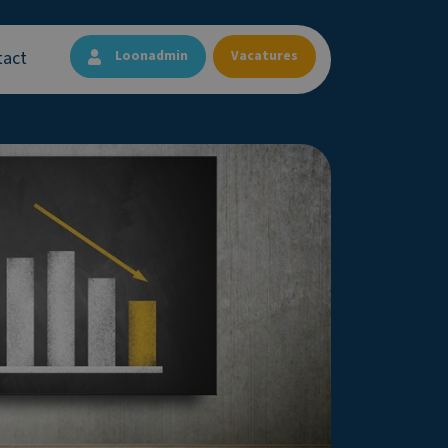
tact
Loonadmin
Vacatures