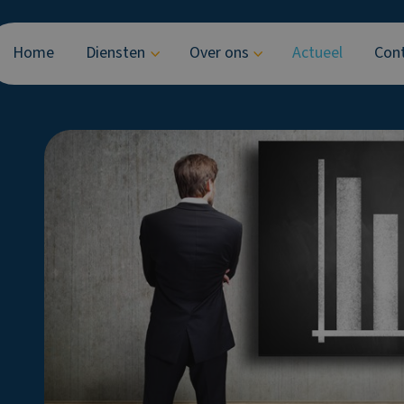
Home
Diensten
Over ons
Actueel
Con