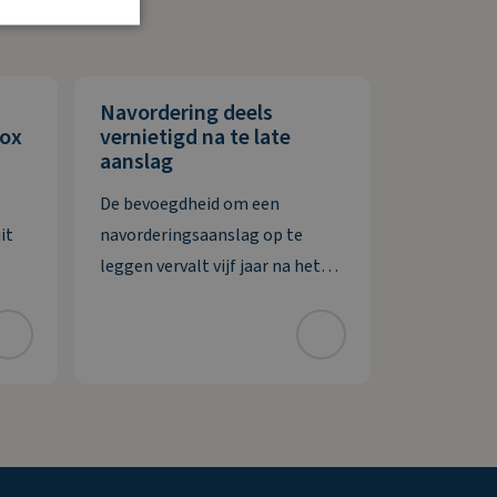
Navordering deels
box
vernietigd na te late
aanslag
De bevoegdheid om een
it
navorderingsaanslag op te
leggen vervalt vijf jaar na het
n
ontstaan van de
het
belastingschuld. Bij uitstel voor
d. De
het doen van aangifte wordt
deze termijn verlengd met het
ar de
verleende uitstel. De inspecteur
stelt dat hij een