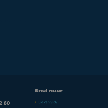
aken
helder
Snel naar
2 60
Lid van SRA