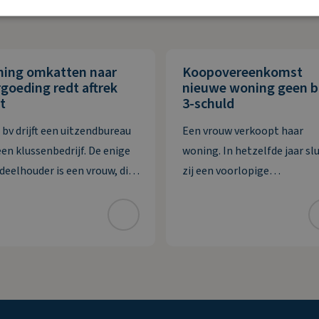
ning omkatten naar
Koopovereenkomst
goeding redt aftrek
nieuwe woning geen 
t
3-schuld
 bv drijft een uitzendbureau
Een vrouw verkoopt haar
een klussenbedrijf. De enige
woning. In hetzelfde jaar slu
deelhouder is een vrouw, die
zij een voorlopige
en met haar partner
koopovereenkomst voor ee
tuurder is. De bv heeft twee
nieuwe woning. Deze wordt 
eringen die zij in 2020 wil
jaar erna, in januari, gelever
aarderen. De eerste
vrouw maakt de koopsom in
dering van ruim € 74.000
januari in drie delen over na
reft de
derdengeldrekening van