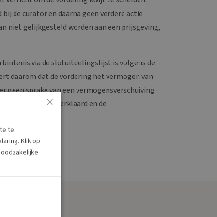
 bij de curator en daarna geen verdere actie
an niet gelijkgesteld worden aan een prijsgeving,
intenis via de slotuitdelingslijst is volgens de
deert daarom dat de vordering het vermogen van
 is er geen sprake van een vermogensverschuiving
×
der wordt gegrond verklaard en de
te te
8 | 03-07-2025
aring. Klik op
 noodzakelijke