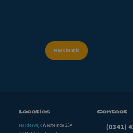
berg
Accountants
maakt
de
z
Maak kennis
Locaties
Contact
Harderwijk
Westeinde 25A
(0341) 4