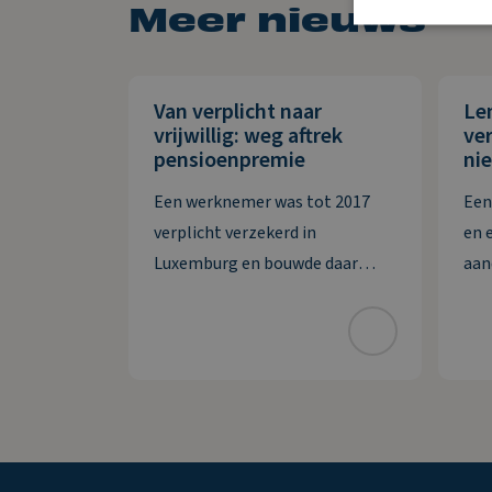
Meer nieuws
Van verplicht naar
Le
vrijwillig: weg aftrek
ver
pensioenpremie
nie
Een werknemer was tot 2017
Een
verplicht verzekerd in
en 
Luxemburg en bouwde daar
aan
pensioen op. Daarna wordt hij
sam
verplicht verzekerd in
bes
Nederland, maar hij zet de
vord
Luxemburgse pensioenregeling
afw
vrijwillig voort. De premie die hij
vor
zelf betaalt, wil hij
bet