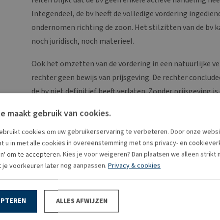
Integendeel, de bv heeft de volledige vordering ingediend
ondernomen richting de zoon. Het stilzitten van de bv k
noch juridisch, noch materieel.
Ook het omzetten van de vordering in een natuurlijke verb
rechter geen bewijs van prijsgeving. De rechter conclu
de bv niet definitief heeft verlaten. Zonder prijsgeving
en dus ook niet van een uitdeling. Het beroep van de va
e maakt gebruik van cookies.
belastingcorrectie door de inspecteur wordt vernietigd.
bruikt cookies om uw gebruikerservaring te verbeteren. Door onze websi
Bron:Rechtbank Gelderland | jurisprudentie | ECLI:NL:RBGEL:2025:529
t u in met alle cookies in overeenstemming met ons privacy- en cookieverkl
en' om te accepteren. Kies je voor weigeren? Dan plaatsen we alleen strikt
t je voorkeuren later nog aanpassen.
Privacy & cookies
EPTEREN
ALLES AFWIJZEN