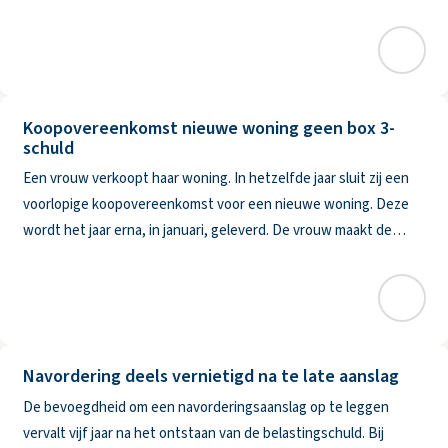
afwaarderen. De eerste vordering van ruim € 74.000 betreft de
Koopovereenkomst nieuwe woning geen box 3-
schuld
Een vrouw verkoopt haar woning. In hetzelfde jaar sluit zij een
voorlopige koopovereenkomst voor een nieuwe woning. Deze
wordt het jaar erna, in januari, geleverd. De vrouw maakt de
koopsom in januari in drie delen over naar de
derdengeldrekening van
Navordering deels vernietigd na te late aanslag
De bevoegdheid om een navorderingsaanslag op te leggen
vervalt vijf jaar na het ontstaan van de belastingschuld. Bij