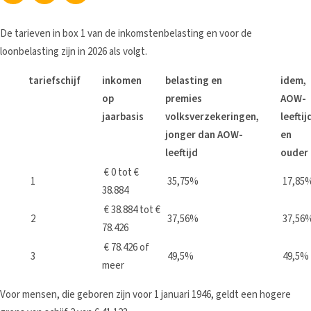
De tarieven in box 1 van de inkomstenbelasting en voor de
loonbelasting zijn in 2026 als volgt.
tariefschijf
inkomen
belasting en
idem,
op
premies
AOW-
jaarbasis
volksverzekeringen,
leeftij
jonger dan AOW-
en
leeftijd
ouder
€ 0 tot €
1
35,75%
17,85
38.884
€ 38.884 tot €
2
37,56%
37,56
78.426
€ 78.426 of
3
49,5%
49,5%
meer
Voor mensen, die geboren zijn voor 1 januari 1946, geldt een hogere