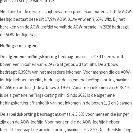
grens van schijf 2 van € 41.123.
Het tarief in de eerste schijf bevat een premiecomponent. Tot de AOW-
leeftijd bestaat deze uit 17,9% AOW, 0,1% Anw en 9,65% Wlz. Bij het
bereiken van de AOW-leeftijd vervalt de AOW-premie. In 2026 bedraagt
de AOW-leeftijd 67 jaar.
Heffingskortingen
De
algemene heffingskorting
bedraagt maximaal € 3.115 en wordt
boven een inkomen van € 29.736 afgebouwd tot nihil. De afbouw
bedraagt 6,398% van het meerdere inkomen. Voor mensen die de AOW-
leeftijd hebben bereikt, bedraagt de algemene heffingskorting maximaal
€ 1.556 en bedraagt de afbouw 3,195%. Vanaf een inkomen van € 78.426
is de algemene heffingskorting nihil. Sinds 2025 is de algemene
heffingskorting afhankelijk van het inkomen in de boxen 1, 2 en 3 samen.
De
arbeidskorting
bedraagt maximaal € 5.685 voor mensen die jonger
zijn dan de AOW-leeftijd. Voor mensen die de AOW-leeftijd hebben
bereikt, bedraagt de arbeidskorting maximaal € 2.840. De arbeidskorting