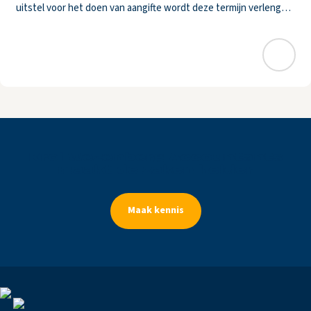
uitstel voor het doen van aangifte wordt deze termijn verlengd
met het verleende uitstel. De inspecteur stelt dat hij een
Krol
Wezenberg
Accountants
maakt
de
zaken
helder
Maak kennis