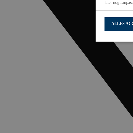
later nog aanpas
ALLES AC