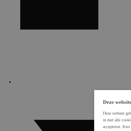
Deze websit
Deze website geb
in met alle cook
accepteren. Kies