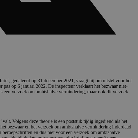
brief, gedateerd op 31 december 2021, vraagt hij om uitstel voor het
 pas op 6 januari 2022. De inspecteur verklaart het bezwaar niet-
 als een verzoek om ambtshalve vermindering, maar ook dit verzoek
lt. Volgens deze theorie is een poststuk tijdig ingediend als het
dat het bezwaar en het verzoek om ambtshalve vermindering inderdaad
en beroepschriften en dus niet voor een verzoek om ambtshalve
speelde bij de late ontvangst van zijn brief, maar geeft geen