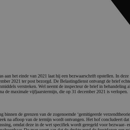
s aan het einde van 2021 laat hij een bezwaarschrift opstellen. In deze 
ber 2021 ter post bezorgd. De Belastingdienst ontvangt de brief echter
 inmiddels verstreken. Wel neemt de inspecteur de brief in behandeling
na de maximale vijfjaarstermijn, die op 31 december 2021 is verlopen.
g binnen de grenzen van de zogenoemde ‘gemitigeerde verzendtheorie’ va
en week na afloop van de termijn wordt ontvangen. Het hof concludeert 
oepassing, omdat deze in de wet specifiek wordt geregeld voor bezwaar- 
rschoonbaar. De man voert aan dat de drukte rond de feestdagen een rol 