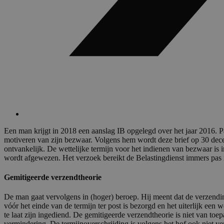
Een man krijgt in 2018 een aanslag IB opgelegd over het jaar 2016. Pa
motiveren van zijn bezwaar. Volgens hem wordt deze brief op 30 decem
ontvankelijk. De wettelijke termijn voor het indienen van bezwaar is
wordt afgewezen. Het verzoek bereikt de Belastingdienst immers pas 
Gemitigeerde verzendtheorie
De man gaat vervolgens in (hoger) beroep. Hij meent dat de verzendin
vóór het einde van de termijn ter post is bezorgd en het uiterlijk e
te laat zijn ingediend. De gemitigeerde verzendtheorie is niet van t
vermindering. De termijnoverschrijding is volgens het hof ook niet ve