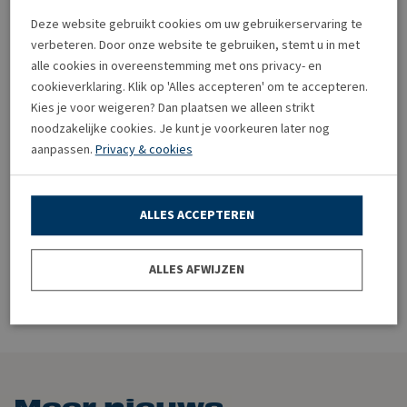
De rechtbank oordeelt dat het bezoeken van voetbalwedstrijden
Deze website gebruikt cookies om uw gebruikerservaring te
in hoge mate een recreatief karakter heeft. Werknemers die een
verbeteren. Door onze website te gebruiken, stemt u in met
wedstrijd bezoeken, doen dat in beginsel uit eigen persoonlijke
alle cookies in overeenstemming met ons privacy- en
behoeftenbevrediging. Het is vervolgens aan het bedrijf om het
cookieverklaring. Klik op 'Alles accepteren' om te accepteren.
Kies je voor weigeren? Dan plaatsen we alleen strikt
zakelijke karakter van de verstrekking aannemelijk te maken. Daarin
noodzakelijke cookies. Je kunt je voorkeuren later nog
slaagt het bedrijf niet. Het bedrijf heeft niet inzichtelijk gemaakt
aanpassen.
Privacy & cookies
wie de kaarten heeft gebruikt en of dat een zakelijk of privédoel
had. Dat tijdens een wedstrijdbezoek een contact kan worden
opgedaan dat uitgroeit tot een zakelijk contact, neemt het
ALLES ACCEPTEREN
consumptieve karakter van het bezoek niet weg. De
naheffingsaanslag is terecht opgelegd.
ALLES AFWIJZEN
Bron:Rechtbank Gelderland | jurisprudentie | ECLI:NL:RBGEL:2025:5000 | 25-06-
2025
Meer nieuws