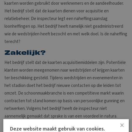
kaarten worden gebruikt door werknemers en de aandeelhouder.
Het bedrijf stelt dat de kaarten dienen voor acquisitie en
relatiebeheer. De inspecteur legt een naheffingsaanslag
loonheffingen op. Het bedrijf heeft namelijk niet geadministreerd
wie de wedstrijden heeft bezocht en met welk doel. Is de naheffing
terecht?
Zakelijk?
Het bedrijf stelt dat de kaarten acquisitiemiddelen zijn. Potentiële
klanten worden meegenomen naar wedstrijden of krijgen kaarten
ter beschikking gesteld. Tijdens wedstrijden en evenementen in
het stadion doet het bedrijf nieuwe contacten op die leiden tot
omzet. De schoonmaakbranche is een competitieve markt waarin
contracten tot stand komen op basis van persoonlijke gunning en
netwerken. Volgens het bedrijf heeft de inspecteur niet
aannemelijk gemaakt dat sprake is van een voordeel in natura.
×
Privé
Deze website maakt gebruik van cookies.