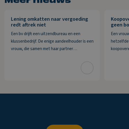
Lening omkatten naar vergoeding
Koopov
redt aftrek niet
geen bo
Een bv drijft een uitzendbureau en een
Een vrouw
klussenbedrijf. De enige aandeelhouder is een
hetzelfde 
vrouw, die samen met haar partner
koopovere
bestuurder is. De bv heeft twee vorderingen
Deze wordt
die zij in 2020 wil afwaarderen. De eerste
De vrouw m
vordering van ruim € 74.000 betreft de
delen ove
Krol
Wezenberg
Accountants
maakt
de
zaken
helder