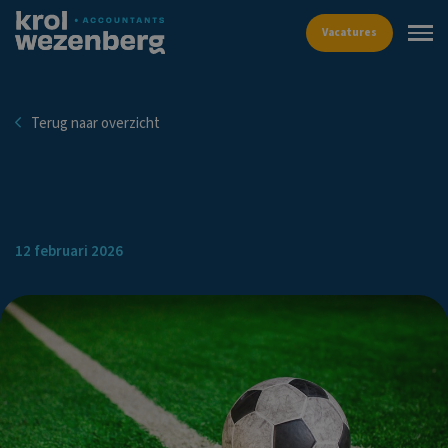
Vacat
Terug naar overzicht
Voetbalkaartjes
voor werknemers
zijn loon in natura
12 februari 2026