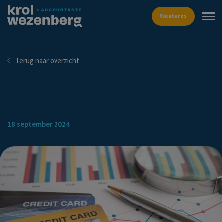
Vacat
Terug naar overzicht
Wet excessief lenen
en
samenwerkingsverb
18 september 2024