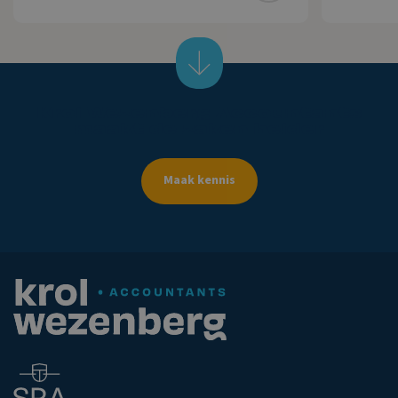
Krol
Wezenberg
Accountants
maakt
de
zaken
helder
Maak kennis