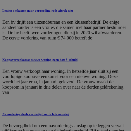
Lening omkatten naar vergoeding redt aftrek niet
Een bv drijft een uitzendbureau en een klussenbedrijf. De enige
aandeelhouder is een vrouw, die samen met haar partner bestuurder
is. De bv heeft twee vorderingen die zij in 2020 wil afwaarderen.
De eerste vordering van ruim € 74.000 betreft de
Koopovereenkomst nieuwe woning geen box 3-schuld
Een vrouw verkoopt haar woning. In hetzelfde jaar sluit zij een
voorlopige koopovereenkomst voor een nieuwe woning. Deze
wordt het jaar erna, in januari, geleverd. De vrouw maakt de
koopsom in januari in drie delen over naar de derdengeldrekening
van
Navordering deels vernietigd na te late aanslag
De bevoegdheid om een navorderingsaanslag op te leggen vervalt
vijf jaar na het ontstaan van de belastingschuld. Bij uitstel voor het